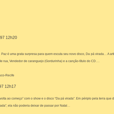
997 12h20
Paz é uma grata surpresa para quem escuta seu novo disco, Da pá virada… A art
de rua, Vendedor de caranguejo (Gordurinha) e a canção-título do CD….
uco-Recife
997 12h17
volta ao começo” com o show e o disco “Da pá virada”. Em périplo pela terra que d
ada”, ela não poderia deixar de passar por Natal…