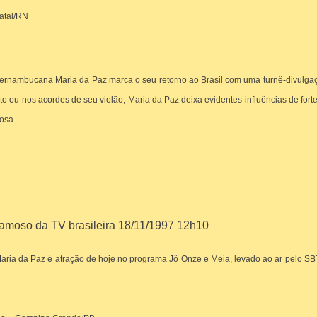
Natal/RN
pernambucana Maria da Paz marca o seu retorno ao Brasil com uma turnê-divulgaç
nto ou nos acordes de seu violão, Maria da Paz deixa evidentes influências de f
Sosa…
 famoso da TV brasileira 18/11/1997 12h10
Maria da Paz é atração de hoje no programa Jô Onze e Meia, levado ao ar pelo 