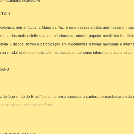
ema – Campina Grande/PB
12h00
 violonista pernambucana Maria da Paz, é uma dessas artistas que nasceram para
é uma das mais ecléticas vozes criadoras da música popular romântica brasile
tória 7 discos, shows e participação em importantes festivais nacionais e inter
Da pá virada” onde ela mostra além do seu potencial como intérprete, o trabalho
soa/PB
e fogo vindo do Brasil” pela imprensa europeia, a cantora pernambucana está de
onde esbanja talento e competência…