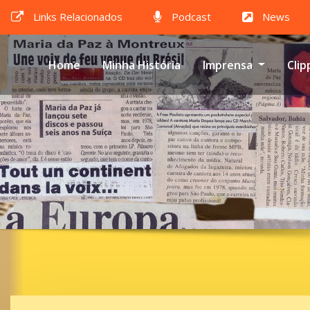
Links Relacionados
Podcast
News
Home
Minha História
Imprensa
Clip