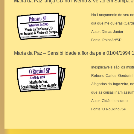
Maria da Paz lança CD no Inverno & Verão em Sampa 0
No Lançamento do seu nov
dia que me quieras (Gard
Autor: Dimas Junior
Fonte: Point Art/SP
Maria da Paz – Sensibilidade a flor da pele 01/04/1994 
Inexplicáveis são os mi
Roberto Carlos, Gordurin
Afogados da Ingazeira, no
que as coisas iriam assu
Autor: Cidão Lossurdo
Fonte: O Rouxinol/SP