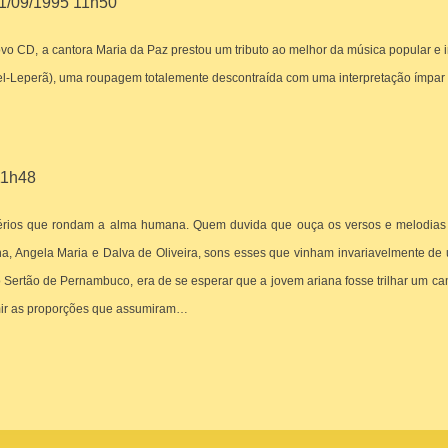
1/09/1995 11h50
o CD, a cantora Maria da Paz prestou um tributo ao melhor da música popular e i
el-Leperã), uma roupagem totalemente descontraída com uma interpretação ímpar 
11h48
stérios que rondam a alma humana. Quem duvida que ouça os versos e melodia
ha, Angela Maria e Dalva de Oliveira, sons esses que vinham invariavelmente d
 Sertão de Pernambuco, era de se esperar que a jovem ariana fosse trilhar um ca
mir as proporções que assumiram…