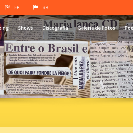
FR
BR
ping
Shows
Discografia
Galeria de Fotos
Po