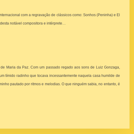
nternacional com a regravação de clássicos como: Sonhos (Peninha) e El
desta notável compositora e intérprete…
s de Maria da Paz. Com um passado regado aos sons de Luiz Gonzaga,
e um tímido radinho que tocava incessantemente naquela casa humilde de
minho pautado por ritmos e melodias. O que ninguém sabia, no entanto, é