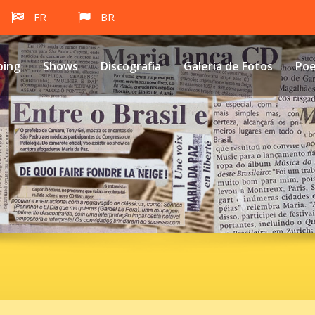
FR
BR
ping
Shows
Discografia
Galeria de Fotos
Po