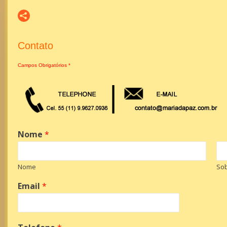
Contato
Campos Obrigatórios *
Nome
*
Nome
So
Email
*
*