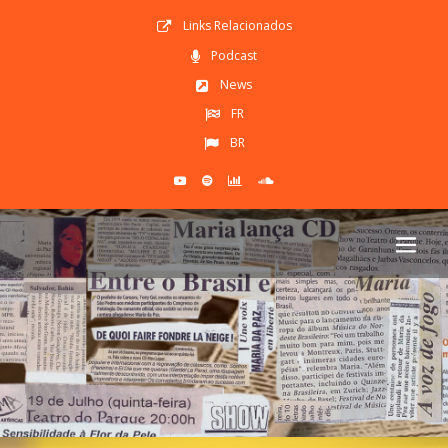
Links Relacionados
Podcast
News
FR
BR