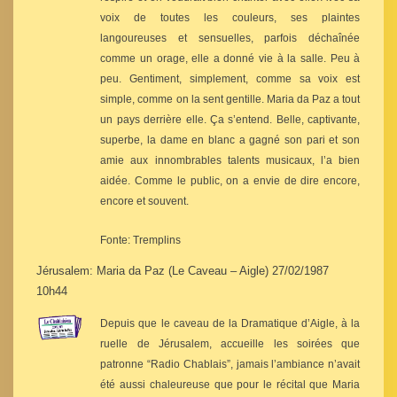
voix de toutes les couleurs, ses plaintes
langoureuses et sensuelles, parfois déchaînée
comme un orage, elle a donné vie à la salle. Peu à
peu. Gentiment, simplement, comme sa voix est
simple, comme on la sent gentille. Maria da Paz a tout
un pays derrière elle. Ça s’entend. Belle, captivante,
superbe, la dame en blanc a gagné son pari et son
amie aux innombrables talents musicaux, l’a bien
aidée. Comme le public, on a envie de dire encore,
encore et souvent.
Fonte: Tremplins
Jérusalem: Maria da Paz (Le Caveau – Aigle) 27/02/1987
10h44
Depuis que le caveau de la Dramatique d’Aigle, à la
ruelle de Jérusalem, accueille les soirées que
patronne “Radio Chablais”, jamais l’ambiance n’avait
été aussi chaleureuse que pour le récital que Maria