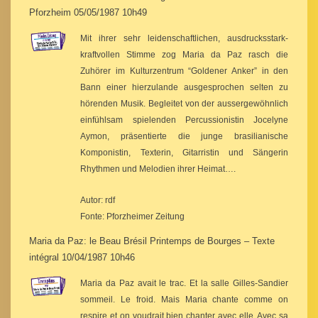
Pforzheim 05/05/1987 10h49
Mit ihrer sehr leidenschaftlichen, ausdrucksstark-
kraftvollen Stimme zog Maria da Paz rasch die
Zuhörer im Kulturzentrum “Goldener Anker” in den
Bann einer hierzulande ausgesprochen selten zu
hörenden Musik. Begleitet von der aussergewöhnlich
einfühlsam spielenden Percussionistin Jocelyne
Aymon, präsentierte die junge brasilianische
Komponistin, Texterin, Gitarristin und Sängerin
Rhythmen und Melodien ihrer Heimat….
Autor: rdf
Fonte: Pforzheimer Zeitung
Maria da Paz: le Beau Brésil Printemps de Bourges – Texte
intégral 10/04/1987 10h46
Maria da Paz avait le trac. Et la salle Gilles-Sandier
sommeil. Le froid. Mais Maria chante comme on
respire et on voudrait bien chanter avec elle. Avec sa