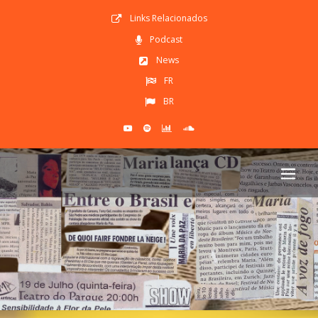
Links Relacionados
Podcast
News
FR
BR