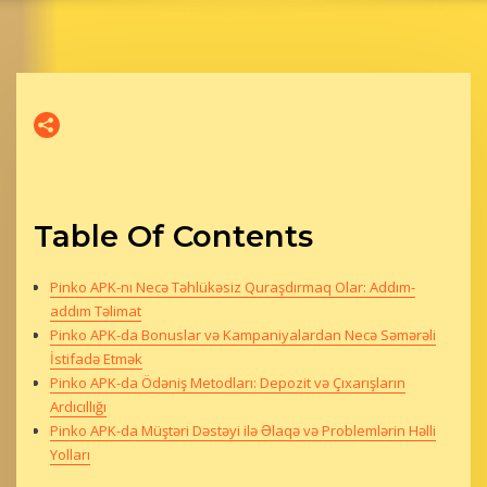
Table Of Contents
Pinko APK-nı Necə Təhlükəsiz Quraşdırmaq Olar: Addım-
addım Təlimat
Pinko APK-da Bonuslar və Kampaniyalardan Necə Səmərəli
İstifadə Etmək
Pinko APK-da Ödəniş Metodları: Depozit və Çıxarışların
Ardıcıllığı
Pinko APK-da Müştəri Dəstəyi ilə Əlaqə və Problemlərin Həlli
Yolları