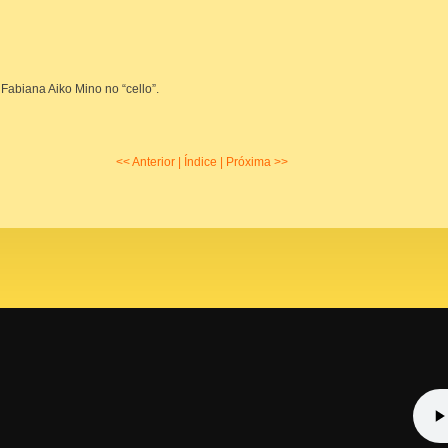
Fabiana Aiko Mino no “cello”.
<< Anterior
|
Índice
|
Próxima >>