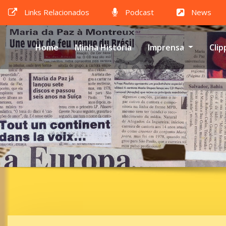
Links Relacionados
Podcast
News
Home
Minha História
Imprensa
Clip