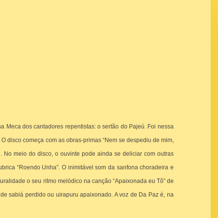
Meca dos cantadores repentistas: o sertão do Pajeú. Foi nessa
.
O disco começa com as obras-primas “Nem se despediu de mim,
o.
No meio do disco, o ouvinte pode ainda se deliciar com outras
rubrica “Roendo Unha”.
O inimitável som da sanfona choradeira e
uralidade o seu ritmo melódico na canção “Apaixonada eu Tô” de
de sabiá perdido ou uirapuru apaixonado. A voz de Da Paz é, na