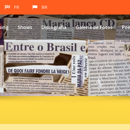
FR
BR
ping
Shows
Discografia
Galeria de Fotos
Po