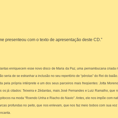
 me presenteou com o texto de apresentação deste CD.”
ntas enriquecem esse novo disco de Maria da Paz, uma pernambucana criada na 
não seria de se estranhar a inclusão no seu repertório de “pérolas” do Rei do baião
da pela própria intérprete e um dos seus parceiros mais freqüentes: Jotta Moren
 os já citados: Teixeira e Zédantas, mais José Fernandes e Luiz Ramalho, que 
 pitocos na moda “Roendo Unha e Riacho do Navio”. Antes, ele nos impõe com nat
rcas profundas no peito, que nos enlevam, que nos faz meio bobos com sua voz 
encanta.