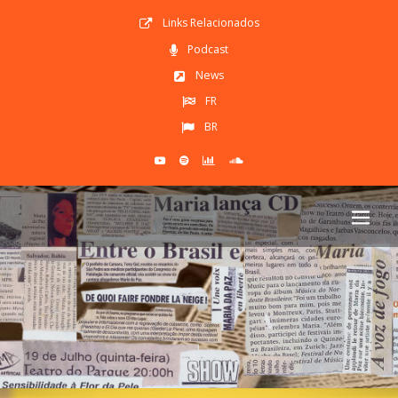
Links Relacionados
Podcast
News
FR
BR