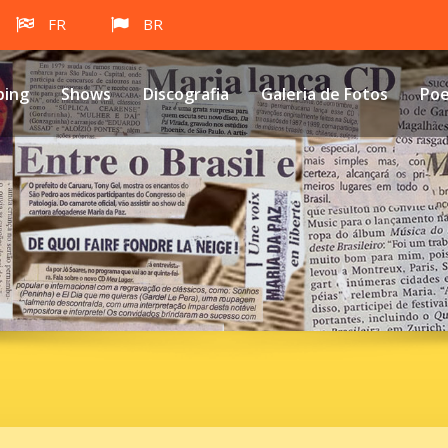
FR
BR
ping
Shows
Discografia
Galeria de Fotos
Po