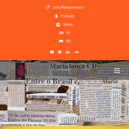
Links Relacionados
Podcast
News
FR
BR