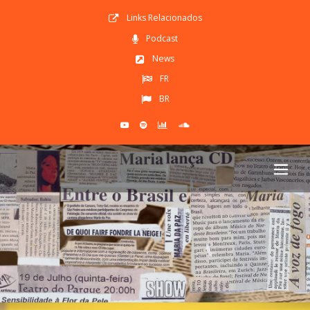
Links Relacionados
Podcast
News
FR
BR