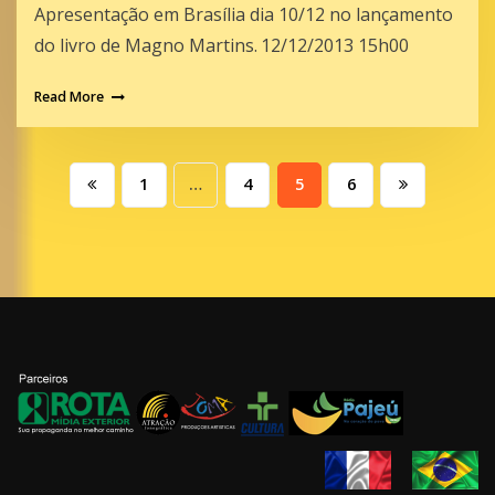
Apresentação em Brasília dia 10/12 no lançamento
do livro de Magno Martins.
12/12/2013 15h00
Read More
Paginação
1
…
4
5
6
de
posts