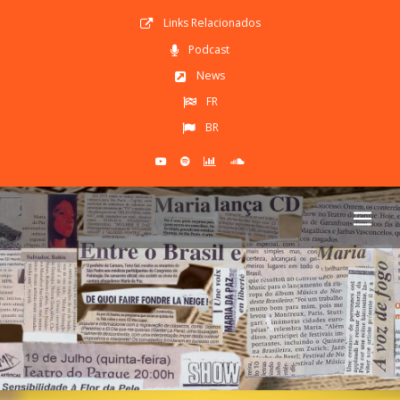
Links Relacionados
Podcast
News
FR
BR